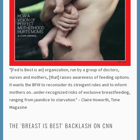
"[Fed Is Best is an] organization, run by a group of doctors,
nurses and mothers, [that] raises awareness of feeding options.
It wants the BFHI to reconsider its stringent rules and to inform
mothers on...under-recognized risks of exclusive breastfeeding,
ranging from jaundice to starvation." – Claire Howorth, Time
Magazine
THE 'BREAST IS BEST' BACKLASH ON CNN