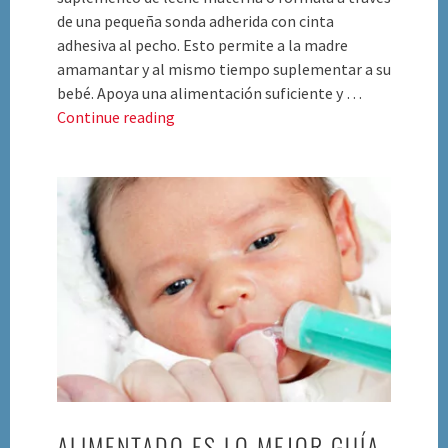
de una pequeña sonda adherida con cinta
adhesiva al pecho. Esto permite a la madre
amamantar y al mismo tiempo suplementar a su
bebé. Apoya una alimentación suficiente y …
Cómo
Continue reading
Utilizar
Un
Sistema
de
Alimentación
Suplementario
(video)
ALIMENTADO ES LO MEJOR GUÍA