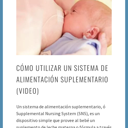
dedos
para
suplementar
a
los
recién
nacidos
CÓMO UTILIZAR UN SISTEMA DE
ALIMENTACIÓN SUPLEMENTARIO
(VIDEO)
Un sistema de alimentación suplementario, ó
Supplemental Nursing System (SNS), es un
dispositivo simple que provee al bebé un
suplemento de leche materna o fórmula a través